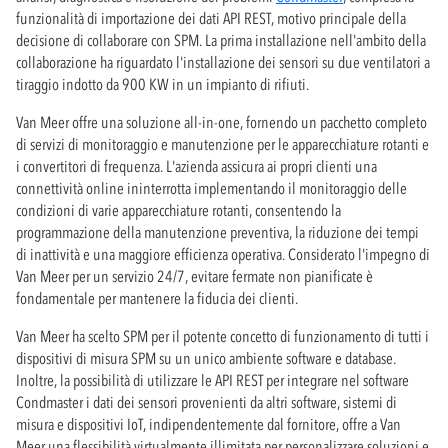
funzionalità di importazione dei dati API REST, motivo principale della
decisione di collaborare con SPM. La prima installazione nell'ambito della
collaborazione ha riguardato l'installazione dei sensori su due ventilatori a
tiraggio indotto da 900 KW in un impianto di rifiuti.
Van Meer offre una soluzione all-in-one, fornendo un pacchetto completo
di servizi di monitoraggio e manutenzione per le apparecchiature rotanti e
i convertitori di frequenza. L'azienda assicura ai propri clienti una
connettività online ininterrotta implementando il monitoraggio delle
condizioni di varie apparecchiature rotanti, consentendo la
programmazione della manutenzione preventiva, la riduzione dei tempi
di inattività e una maggiore efficienza operativa. Considerato l'impegno di
Van Meer per un servizio 24/7, evitare fermate non pianificate è
fondamentale per mantenere la fiducia dei clienti.
Van Meer ha scelto SPM per il potente concetto di funzionamento di tutti i
dispositivi di misura SPM su un unico ambiente software e database.
Inoltre, la possibilità di utilizzare le API REST per integrare nel software
Condmaster i dati dei sensori provenienti da altri software, sistemi di
misura e dispositivi IoT, indipendentemente dal fornitore, offre a Van
Meer una flessibilità virtualmente illimitata per personalizzare soluzioni e