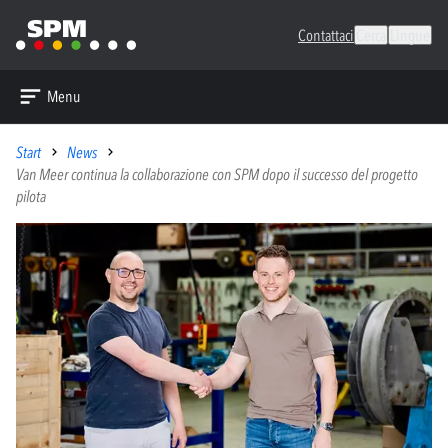
Contattaci
Cerca
Lingue
Menu
Start
News
Van Meer continua la collaborazione con SPM dopo il successo del progetto
pilota