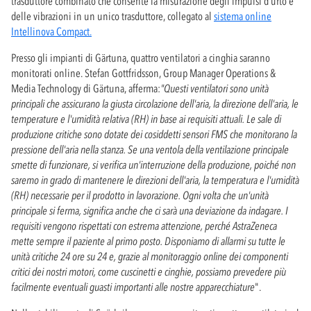
trasduttore combinato che consente la misurazione degli impulsi d'urto e
delle vibrazioni in un unico trasduttore, collegato al
sistema online
Intellinova Compact.
Presso gli impianti di Gärtuna, quattro ventilatori a cinghia saranno
monitorati online. Stefan Gottfridsson, Group Manager Operations &
Media Technology di Gärtuna, afferma:
"Questi ventilatori sono unità
principali che assicurano la giusta circolazione dell'aria, la direzione dell'aria, le
temperature e l'umidità relativa (RH) in base ai requisiti attuali. Le sale di
produzione critiche sono dotate dei cosiddetti sensori FMS che monitorano la
pressione dell'aria nella stanza. Se una ventola della ventilazione principale
smette di funzionare, si verifica un'interruzione della produzione, poiché non
saremo in grado di mantenere le direzioni dell'aria, la temperatura e l'umidità
(RH) necessarie per il prodotto in lavorazione. Ogni volta che un'unità
principale si ferma, significa anche che ci sarà una deviazione da indagare. I
requisiti vengono rispettati con estrema attenzione, perché AstraZeneca
mette sempre il paziente al primo posto. Disponiamo di allarmi su tutte le
unità critiche 24 ore su 24 e, grazie al monitoraggio online dei componenti
critici dei nostri motori, come cuscinetti e cinghie, possiamo prevedere più
facilmente eventuali guasti importanti alle nostre apparecchiature
".