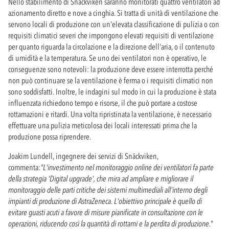
Nello stabilimento di Snäckviken saranno monitorati quattro ventilatori ad
azionamento diretto e nove a cinghia. Si tratta di unità di ventilazione che
servono locali di produzione con un'elevata classificazione di pulizia o con
requisiti climatici severi che impongono elevati requisiti di ventilazione
per quanto riguarda la circolazione e la direzione dell'aria, o il contenuto
di umidità e la temperatura. Se uno dei ventilatori non è operativo, le
conseguenze sono notevoli: la produzione deve essere interrotta perché
non può continuare se la ventilazione è ferma o i requisiti climatici non
sono soddisfatti. Inoltre, le indagini sul modo in cui la produzione è stata
influenzata richiedono tempo e risorse, il che può portare a costose
rottamazioni e ritardi. Una volta ripristinata la ventilazione, è necessario
effettuare una pulizia meticolosa dei locali interessati prima che la
produzione possa riprendere.
Joakim Lundell, ingegnere dei servizi di Snäckviken,
commenta:
"L'investimento nel monitoraggio online dei ventilatori fa parte
della strategia 'Digital upgrade', che mira ad ampliare e migliorare il
monitoraggio delle parti critiche dei sistemi multimediali all'interno degli
impianti di produzione di AstraZeneca. L'obiettivo principale è quello di
evitare guasti acuti a favore di misure pianificate in consultazione con le
operazioni, riducendo così la quantità di rottami e la perdita di produzione.
"