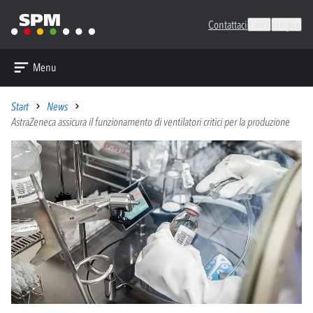
Contattaci
Cerca
Lingue
Menu
Start
News
AstraZeneca assicura il funzionamento di ventilatori critici per la produzione