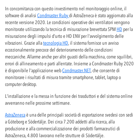
In concomitanza con questo investimento nel monitoraggio online, il
software di analisi
Condmaster Ruby
di AstraZeneca è stato aggiornato alla
recente versione 2020. Le condizioni operative dei ventilatori vengono
monitorate utilizzando la tecnica di misurazione brevettata SPM
HD
per la
misurazione degli impulsi d'urto e HD ENV per l'avvolgimento delle
vibrazioni. Grazie alla
tecnologia HD
, il sistema fornisce un avviso
eccezionalmente precoce del deterioramento delle condizioni
meccaniche. Allarme anche per altri guasti della macchina, come squilibri,
errori di allineamento e parti allentate. Insieme a Condmaster Ruby 2020
è disponibile l'applicazione web
Condmaster.NET
, che consente di
monitorare i risultati di misura tramite smartphone, tablet, laptop o
computer desktop.
L'installazione e la messa in funzione dei trasduttori e del sistema online
avverranno nelle prossime settimane.
AstraZeneca
è una delle principali società di esportazione svedesi con sedi
a Göteborg e Södertälje. Dei circa 7.200 addetti alla ricerca, alla
produzione e alla commercializzazione dei prodotti farmaceutici di
AstraZeneca, 4.800 lavorano nelle strutture di Södertälje.